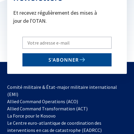
Et recevez régulièrement des mises à
jour de l'OTAN.
Write
your
email
S'ABONNER
to
subscribe
Comité militaire & État-major militaire international
(EMI)
s’ouvre
Allied Command Operations (ACO)
dans
Allied Command Transformation (ACT)
s’ouvre
un
La Force pour le Kosovo
dans
nouvel
Le Centre euro-atlantique de coordination des
un
onglet
interventions en cas de catastrophe (EADRCC)