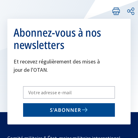
Abonnez-vous à nos
newsletters
Et recevez régulièrement des mises à
jour de l'OTAN.
Write
your
email
S'ABONNER
to
subscribe