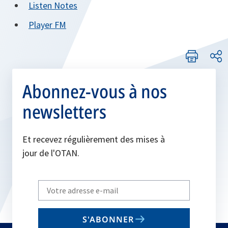
onglet
s’ouvre
Listen Notes
nouvel
un
dans
onglet
s’ouvre
Player FM
nouvel
un
dans
onglet
nouvel
un
onglet
nouvel
onglet
Abonnez-vous à nos
newsletters
Et recevez régulièrement des mises à
jour de l'OTAN.
Write
your
email
S'ABONNER
to