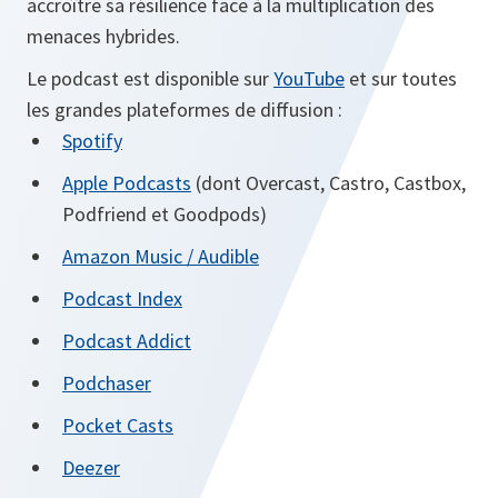
accroître sa résilience face à la multiplication des
menaces hybrides.
Le podcast est disponible sur
YouTube
et sur toutes
les grandes plateformes de diffusion :
Spotify
s’ouvre
Apple Podcasts
(dont Overcast, Castro, Castbox,
dans
Podfriend et Goodpods)
un
s’ouvre
Amazon Music / Audible
nouvel
dans
s’ouvre
Podcast Index
onglet
un
dans
s’ouvre
Podcast Addict
nouvel
un
dans
onglet
s’ouvre
Podchaser
nouvel
un
dans
onglet
s’ouvre
Pocket Casts
nouvel
un
dans
onglet
s’ouvre
Deezer
nouvel
un
dans