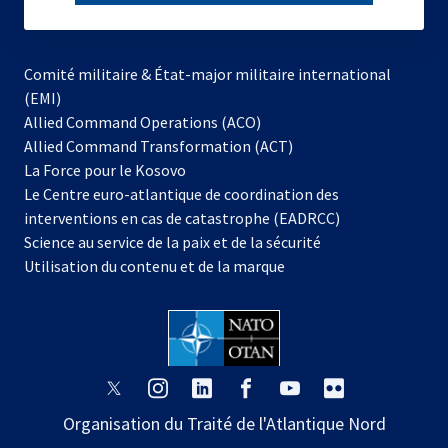
subscribe
Comité militaire & État-major militaire international
(EMI)
s’ouvre
Allied Command Operations (ACO)
dans
Allied Command Transformation (ACT)
s’ouvre
un
La Force pour le Kosovo
dans
nouvel
Le Centre euro-atlantique de coordination des
un
onglet
interventions en cas de catastrophe (EADRCC)
nouvel
Science au service de la paix et de la sécurité
onglet
Utilisation du contenu et de la marque
s’ouvre
s’ouvre
s’ouvre
s’ouvre
s’ouvre
s’ouvre
dans
dans
dans
dans
dans
dans
Organisation du Traité de l'Atlantique Nord
un
un
un
un
un
un
nouvel
nouvel
nouvel
nouvel
nouvel
nouvel