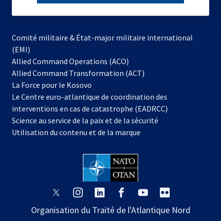
subscribe
Comité militaire & État-major militaire international
(EMI)
s’ouvre
Allied Command Operations (ACO)
dans
Allied Command Transformation (ACT)
s’ouvre
un
La Force pour le Kosovo
dans
nouvel
Le Centre euro-atlantique de coordination des
un
onglet
interventions en cas de catastrophe (EADRCC)
nouvel
Science au service de la paix et de la sécurité
onglet
Utilisation du contenu et de la marque
s’ouvre
s’ouvre
s’ouvre
s’ouvre
s’ouvre
s’ouvre
dans
dans
dans
dans
dans
dans
Organisation du Traité de l'Atlantique Nord
un
un
un
un
un
un