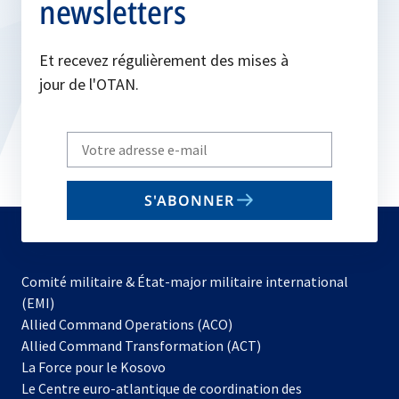
newsletters
Et recevez régulièrement des mises à
jour de l'OTAN.
Write
your
email
S'ABONNER
to
subscribe
Comité militaire & État-major militaire international
(EMI)
s’ouvre
Allied Command Operations (ACO)
dans
Allied Command Transformation (ACT)
s’ouvre
un
La Force pour le Kosovo
dans
nouvel
Le Centre euro-atlantique de coordination des