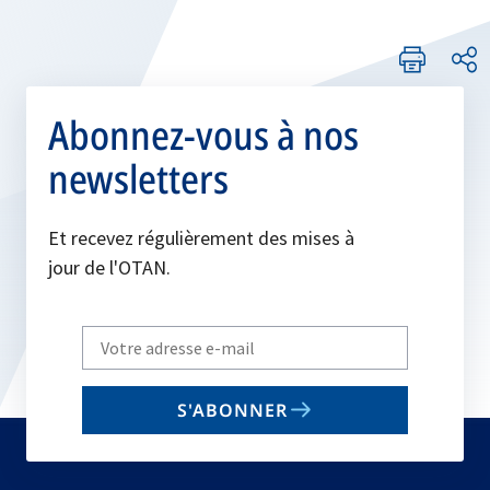
Abonnez-vous à nos
newsletters
Et recevez régulièrement des mises à
jour de l'OTAN.
Write
your
email
S'ABONNER
to
subscribe