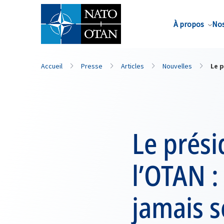
Nom de famille*
À propos
Nos
Accueil
Presse
Articles
Nouvelles
Le p
Le prési
l’OTAN :
jamais s