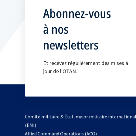
Abonnez-vous
à nos
newsletters
Et recevez régulièrement des mises à
jour de l'OTAN.
Comité militaire & État-major militaire internationa
(EMI)
s’ouvre
Allied Command Operations (ACO)