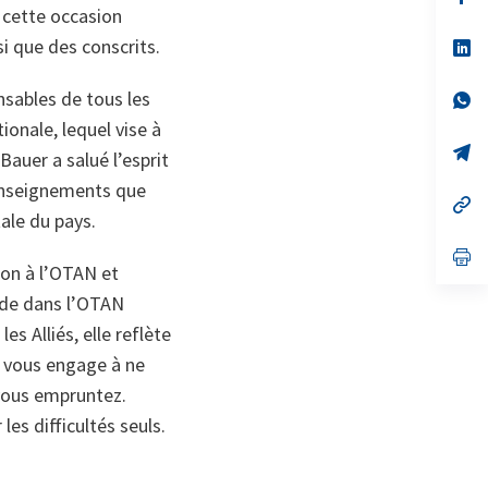
da
à cette occasion
un
i que des conscrits.
no
s’
on
da
un
nsables de tous les
no
s’
on
da
ionale, lequel vise à
un
no
s’
Bauer a salué l’esprit
on
da
un
s enseignements que
no
s’
ale du pays.
on
da
un
no
s’
ion à l’OTAN et
on
da
un
ande dans l’OTAN
no
on
es Alliés, elle reflète
e vous engage à ne
e vous empruntez.
es difficultés seuls.