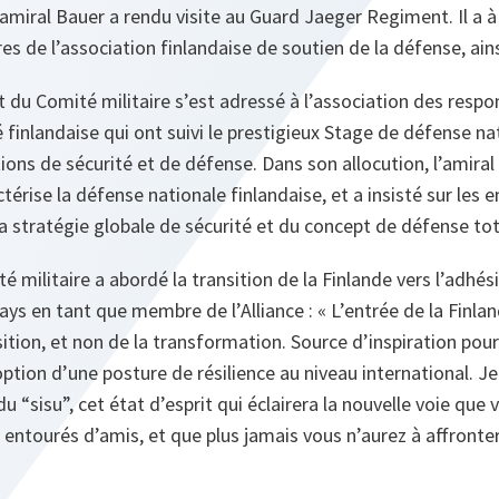
l’amiral Bauer a rendu visite au Guard Jaeger Regiment. Il a 
 de l’association finlandaise de soutien de la défense, ains
nt du Comité militaire s’est adressé à l’association des respo
 finlandaise qui ont suivi le prestigieux Stage de défense nat
ons de sécurité et de défense. Dans son allocution, l’amiral 
actérise la défense nationale finlandaise, et a insisté sur le
la stratégie globale de sécurité et du concept de défense tot
é militaire a abordé la transition de la Finlande vers l’adhés
pays en tant que membre de l’Alliance : « L’entrée de la Finl
sition, et non de la transformation. Source d’inspiration pour l
tion d’une posture de résilience au niveau international. J
u “sisu”, cet état d’esprit qui éclairera la nouvelle voie qu
entourés d’amis, et que plus jamais vous n’aurez à affronter l