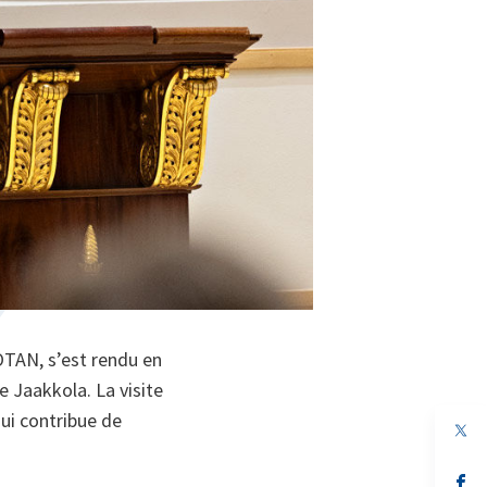
’OTAN, s’est rendu en
e Jaakkola. La visite
qui contribue de
s’