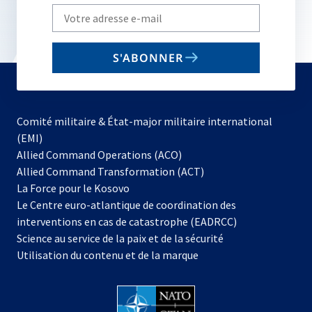
Write
your
email
S'ABONNER
to
subscribe
Comité militaire & État-major militaire international
(EMI)
s’ouvre
Allied Command Operations (ACO)
dans
Allied Command Transformation (ACT)
s’ouvre
un
La Force pour le Kosovo
dans
nouvel
Le Centre euro-atlantique de coordination des
un
onglet
interventions en cas de catastrophe (EADRCC)
nouvel
Science au service de la paix et de la sécurité
onglet
Utilisation du contenu et de la marque