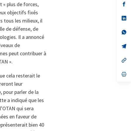
s’
t « plus de forces,
da
eux objectifs fixés
un
no
s’
 tous les milieux, il
on
da
un
lle de défense, de
no
s’
on
da
ologies. Il a annoncé
un
niveaux de
no
s’
on
da
rmes peut contribuer à
un
no
s’
TAN ».
on
da
un
no
s’
e cela resterait le
on
da
un
reront leur
no
pour parler de la
on
tte a indiqué que les
l’OTAN qui sera
nées en faveur de
eprésenterait bien 40