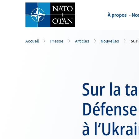
Nom de famille*
À propos
Nos
Accueil
Presse
Articles
Nouvelles
Sur 
Sur la t
Défense 
à l’Ukra