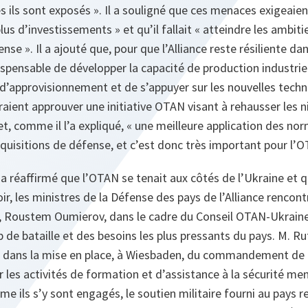
s ils sont exposés ». Il a souligné que ces menaces exigeaien
lus d’investissements » et qu’il fallait « atteindre les ambiti
nse ». Il a ajouté que, pour que l’Alliance reste résiliente dans
spensable de développer la capacité de production industrie
 d’approvisionnement et de s’appuyer sur les nouvelles techn
raient approuver une initiative OTAN visant à rehausser les 
et, comme il l’a expliqué, « une meilleure application des no
cquisitions de défense, et c’est donc très important pour l’O
 a réaffirmé que l’OTAN se tenait aux côtés de l’Ukraine et qu
soir, les ministres de la Défense des pays de l’Alliance rencont
 Roustem Oumierov, dans le cadre du Conseil OTAN-Ukraine, 
p de bataille et des besoins les plus pressants du pays. M. Ru
en dans la mise en place, à Wiesbaden, du commandement de 
les activités de formation et d’assistance à la sécurité me
me ils s’y sont engagés, le soutien militaire fourni au pays r