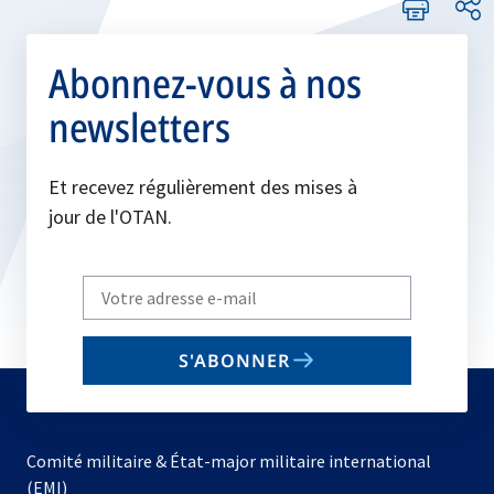
Abonnez-vous à nos
newsletters
Et recevez régulièrement des mises à
jour de l'OTAN.
Write
your
email
S'ABONNER
to
subscribe
Comité militaire & État-major militaire international
(EMI)