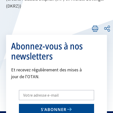
(DKRZ))
Abonnez-vous à nos
newsletters
Et recevez régulièrement des mises à
jour de l'OTAN.
Write
your
email
S'ABONNER
to