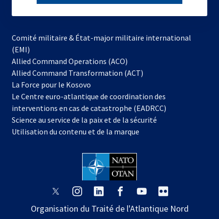
subscribe
Comité militaire & État-major militaire international
(EMI)
s’ouvre
Allied Command Operations (ACO)
dans
Allied Command Transformation (ACT)
s’ouvre
un
La Force pour le Kosovo
dans
nouvel
Le Centre euro-atlantique de coordination des
un
onglet
interventions en cas de catastrophe (EADRCC)
nouvel
Science au service de la paix et de la sécurité
onglet
Utilisation du contenu et de la marque
s’ouvre
s’ouvre
s’ouvre
s’ouvre
s’ouvre
s’ouvre
dans
dans
dans
dans
dans
dans
Organisation du Traité de l'Atlantique Nord
un
un
un
un
un
un