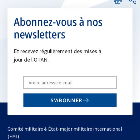
Abonnez-vous à nos
newsletters
Et recevez régulièrement des mises à
jour de l'OTAN.
Write
your
email
S'ABONNER
to
subscribe
Comité militaire & État-major militaire international
(EMI)