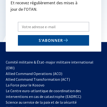
Et recevez régulièrement des mises à
jour de l'OTAN.
Write
your
email
S'ABONNER
to
subscribe
Comité militaire & État-major militaire international
(EMI)
s’ouvre
Allied Command Operations (ACO)
dans
Allied Command Transformation (ACT)
s’ouvre
un
La Force pour le Kosovo
dans
nouvel
Le Centre euro-atlantique de coordination des
un
onglet
interventions en cas de catastrophe (EADRCC)
nouvel
Science au service de la paix et de la sécurité