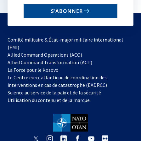
email
S'ABONNER
to
subscribe
Comité militaire & État-major militaire international
(EMI)
s’ouvre
Allied Command Operations (ACO)
dans
Allied Command Transformation (ACT)
s’ouvre
un
La Force pour le Kosovo
dans
nouvel
Le Centre euro-atlantique de coordination des
un
onglet
interventions en cas de catastrophe (EADRCC)
nouvel
Science au service de la paix et de la sécurité
onglet
Utilisation du contenu et de la marque
s’ouvre
s’ouvre
s’ouvre
s’ouvre
s’ouvre
s’ouvre