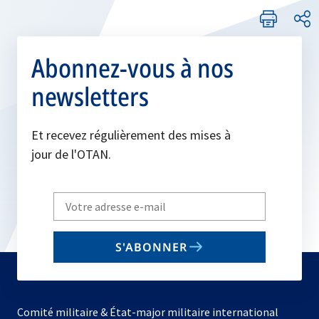
Abonnez-vous à nos
newsletters
Et recevez régulièrement des mises à
jour de l'OTAN.
Write
your
email
S'ABONNER
to
subscribe
Comité militaire & État-major militaire international