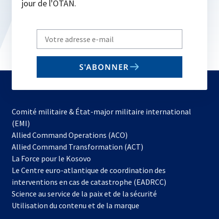
jour de l'OTAN.
Write
your
email
S'ABONNER
to
subscribe
Comité militaire & État-major militaire international
(EMI)
s’ouvre
Allied Command Operations (ACO)
dans
Allied Command Transformation (ACT)
s’ouvre
un
La Force pour le Kosovo
dans
nouvel
Le Centre euro-atlantique de coordination des
un
onglet
interventions en cas de catastrophe (EADRCC)
nouvel
Science au service de la paix et de la sécurité
onglet
Utilisation du contenu et de la marque