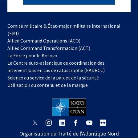
subscribe
Comité militaire & État-major militaire international
(EMI)
s’ouvre
Allied Command Operations (ACO)
dans
Allied Command Transformation (ACT)
s’ouvre
un
La Force pour le Kosovo
dans
nouvel
Le Centre euro-atlantique de coordination des
un
onglet
interventions en cas de catastrophe (EADRCC)
nouvel
Science au service de la paix et de la sécurité
onglet
Utilisation du contenu et de la marque
s’ouvre
s’ouvre
s’ouvre
s’ouvre
s’ouvre
s’ouvre
dans
dans
dans
dans
dans
dans
Organisation du Traité de l'Atlantique Nord
un
un
un
un
un
un