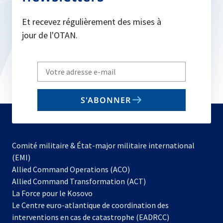
Et recevez régulièrement des mises à
jour de l'OTAN.
Write
your
email
S'ABONNER
to
subscribe
Comité militaire & État-major militaire international
(EMI)
s’ouvre
Allied Command Operations (ACO)
dans
Allied Command Transformation (ACT)
s’ouvre
un
La Force pour le Kosovo
dans
nouvel
Le Centre euro-atlantique de coordination des
un
onglet
interventions en cas de catastrophe (EADRCC)