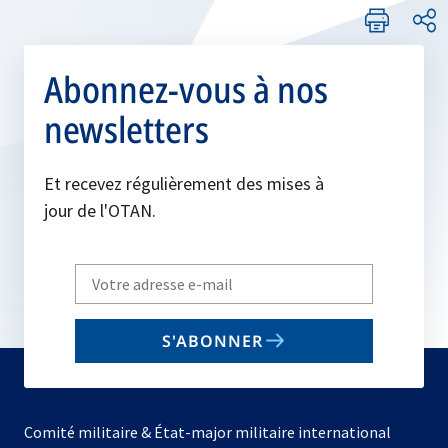
Abonnez-vous à nos
newsletters
Et recevez régulièrement des mises à
jour de l'OTAN.
Write
your
email
S'ABONNER
to
subscribe
Comité militaire & État-major militaire international