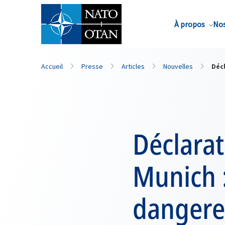
Nom de famille*
À propos
Nos
Accueil
Presse
Articles
Nouvelles
Décl
Déclarat
Munich :
dangereu