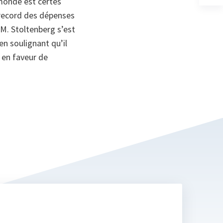
 monde est certes
un
 record des dépenses
no
on
 M. Stoltenberg s’est
 en soulignant qu’il
 en faveur de