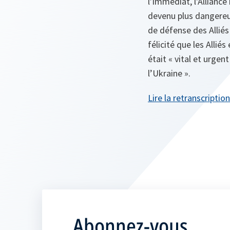
l’immédiat, l'Alliance
devenu plus dangereu
de défense des Alliés
félicité que les Allié
était « vital et urge
l’Ukraine ».
Lire la retranscriptio
Abonnez-vous