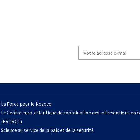
Write
your
email
to
subscribe
s’ouvre
l
La Force pour le Kosovo
dans
Le Centre euro-atlantique de coordination des interventions en 
un
(EADRCC)
nouvel
Science au service de la paix et de la sécurité
onglet