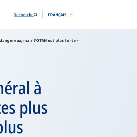
Recherche
FRANÇAIS
dangereux, mais l’OTAN est plus forte »
néral à
es plus
plus