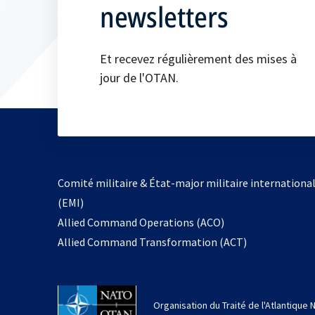
newsletters
Et recevez régulièrement des mises à
jour de l'OTAN.
Comité militaire & État-major militaire internationa
(EMI)
s’ouvre
Allied Command Operations (ACO)
dans
Allied Command Transformation (ACT)
un
nouvel
onglet
Organisation du Traité de l'Atlantique 