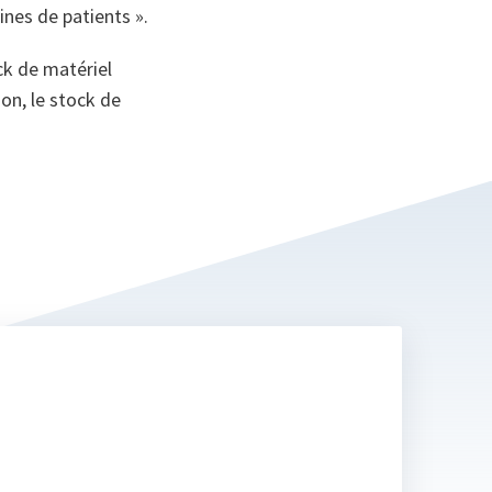
on
nes de patients ».
ck de matériel
on, le stock de