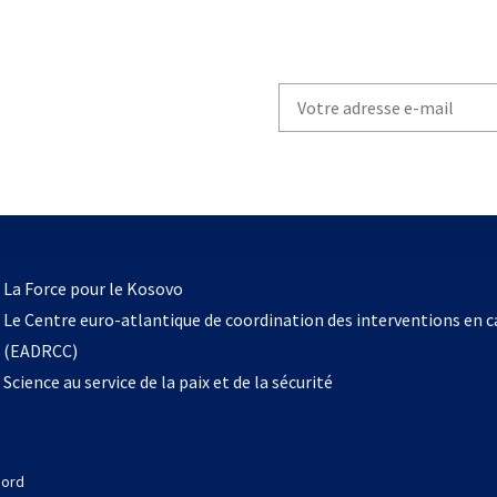
Write
your
email
to
subscribe
s’ouvre
l
La Force pour le Kosovo
dans
Le Centre euro-atlantique de coordination des interventions en 
un
(EADRCC)
nouvel
Science au service de la paix et de la sécurité
onglet
Nord