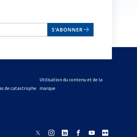
S'ABONNER
Utilisation du contenu et de la
cas de catastrophe
marque
s’ouvre
s’ouvre
s’ouvre
s’ouvre
s’ouvre
s’ouvre