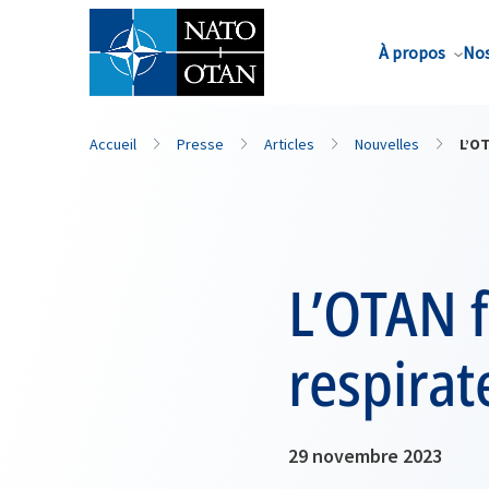
Nom de famille*
À propos
Nos
Accueil
Presse
Articles
Nouvelles
L’OT
L’OTAN f
respirate
29 novembre 2023