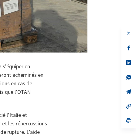
s’
da
un
no
s’
à s’équiper en
on
da
un
 seront acheminés en
no
s’
on
da
ions en cas de
un
no
s’
dis que l’OTAN
on
da
un
no
s’
on
da
é l’Italie et
un
no
s’
r et les répercussions
on
da
un
de rupture. L’aide
no