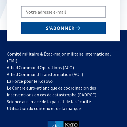
Write
your
email
S'ABONNER
to
subscribe
Comité militaire & État-major militaire international
(EMI)
s’ouvre
Allied Command Operations (ACO)
dans
Allied Command Transformation (ACT)
s’ouvre
un
La Force pour le Kosovo
dans
nouvel
Le Centre euro-atlantique de coordination des
un
onglet
interventions en cas de catastrophe (EADRCC)
nouvel
Science au service de la paix et de la sécurité
onglet
Utilisation du contenu et de la marque