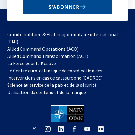
email
S'ABONNER
to
subscribe
Comité militaire & État-major militaire international
(EMI)
s’ouvre
Allied Command Operations (ACO)
dans
Allied Command Transformation (ACT)
s’ouvre
un
La Force pour le Kosovo
dans
nouvel
Le Centre euro-atlantique de coordination des
un
onglet
interventions en cas de catastrophe (EADRCC)
nouvel
Science au service de la paix et de la sécurité
onglet
Utilisation du contenu et de la marque
s’ouvre
s’ouvre
s’ouvre
s’ouvre
s’ouvre
s’ouvre
dans
dans
dans
dans
dans
dans