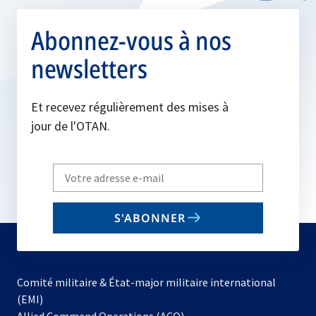
Abonnez-vous à nos
newsletters
Et recevez régulièrement des mises à
jour de l'OTAN.
Write
your
email
S'ABONNER
to
subscribe
Comité militaire & État-major militaire international
(EMI)
s’ouvre