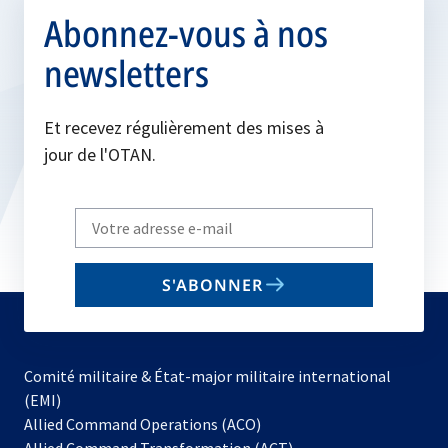
Abonnez-vous à nos
newsletters
Et recevez régulièrement des mises à
jour de l'OTAN.
Write
your
email
S'ABONNER
to
subscribe
Comité militaire & État-major militaire international
(EMI)
s’ouvre
Allied Command Operations (ACO)
dans