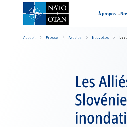
Nom de famille*
À propos
Nos
Accueil
Presse
Articles
Nouvelles
Les 
Les Alli
Slovénie
inondat