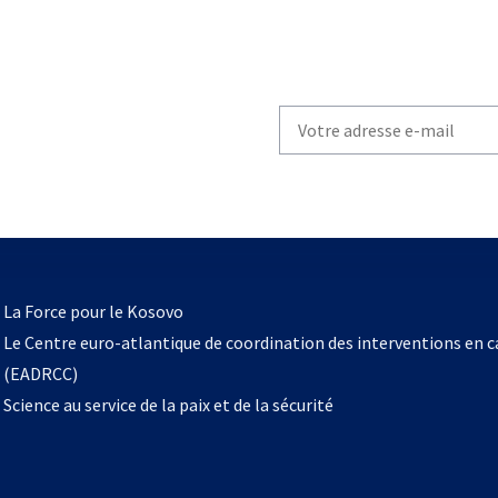
Write
your
email
to
subscribe
s’ouvre
l
La Force pour le Kosovo
dans
Le Centre euro-atlantique de coordination des interventions en 
un
(EADRCC)
nouvel
Science au service de la paix et de la sécurité
onglet