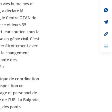
on
da
n vies humaines et
un
no
s’
 a déclaré M.
on
da
, le Centre OTAN de
un
no
s’
nce et leurs 35
on
da
un
t leur soutien sous la
no
s’
on
da
 en génie civil. C’est
un
orer étroitement avec
no
s’
on
da
re le changement
un
no
sante des
on
é.»
tique de coordination
isposition un
page et personnel de
 de l’UE. La Bulgarie,
s, des ponts