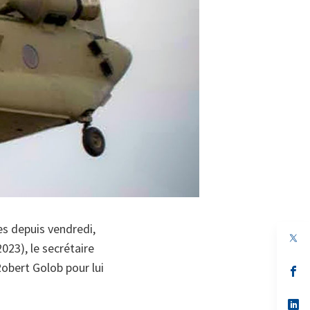
ées depuis vendredi,
023), le secrétaire
obert Golob pour lui
s’
da
un
no
s’