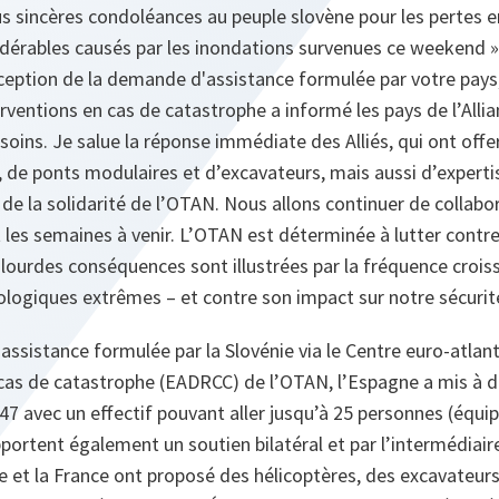
s sincères condoléances au peuple slovène pour les pertes e
dérables causés par les inondations survenues ce weekend »,
éception de la demande d'assistance formulée par votre pays
rventions en cas de catastrophe a informé les pays de l’Allia
soins. Je salue la réponse immédiate des Alliés, qui ont offer
 de ponts modulaires et d’excavateurs, mais aussi d’expertise
 de la solidarité de l’OTAN. Nous allons continuer de collab
t les semaines à venir. L’OTAN est déterminée à lutter cont
 lourdes conséquences sont illustrées par la fréquence crois
giques extrêmes – et contre son impact sur notre sécurit
assistance formulée par la Slovénie via le Centre euro-atlan
 cas de catastrophe (EADRCC) de l’OTAN, l’Espagne a mis à d
47 avec un effectif pouvant aller jusqu’à 25 personnes (équi
pportent également un soutien bilatéral et par l’intermédiaire
ne et la France ont proposé des hélicoptères, des excavateur