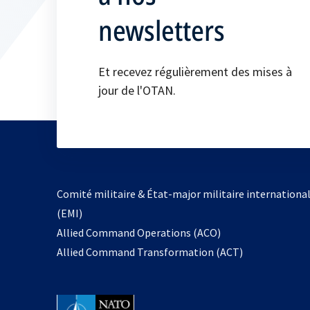
newsletters
Et recevez régulièrement des mises à
jour de l'OTAN.
Comité militaire & État-major militaire internationa
(EMI)
s’ouvre
Allied Command Operations (ACO)
dans
Allied Command Transformation (ACT)
un
nouvel
onglet