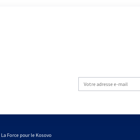
Write
your
email
to
subscribe
s’ouvre
l
La Force pour le Kosovo