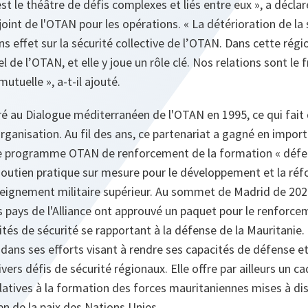
est le théâtre de défis complexes et liés entre eux », a décl
oint de l'OTAN pour les opérations. « La détérioration de la 
s effet sur la sécurité collective de l’OTAN. Dans cette régi
l de l’OTAN, et elle y joue un rôle clé. Nos relations sont le 
utuelle », a-t-il ajouté.
é au Dialogue méditerranéen de l'OTAN en 1995, ce qui fait d
rganisation. Au fil des ans, ce partenariat a gagné en import
 le programme OTAN de renforcement de la formation « défen
soutien pratique sur mesure pour le développement et la réf
eignement militaire supérieur. Au sommet de Madrid de 2022,
pays de l'Alliance ont approuvé un paquet pour le renforce
tés de sécurité se rapportant à la défense de la Mauritanie. C
ans ses efforts visant à rendre ses capacités de défense et
ivers défis de sécurité régionaux. Elle offre par ailleurs un c
atives à la formation des forces mauritaniennes mises à di
n de la paix des Nations Unies.