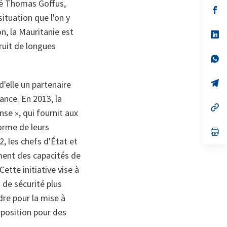
aré Thomas Goffus,
s’
situation que l'on y
da
un
on, la Mauritanie est
no
s’
on
da
fruit de longues
un
no
s’
on
da
un
no
s’
'elle un partenaire
on
da
ance. En 2013, la
un
no
s’
se », qui fournit aux
on
da
un
orme de leurs
no
s’
on
da
 les chefs d'État et
un
ment des capacités de
no
on
ette initiative vise à
 de sécurité plus
adre pour la mise à
sposition pour des