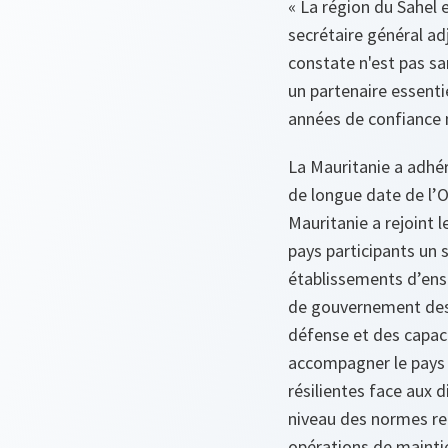
« La région du Sahel 
secrétaire général adj
constate n'est pas san
un partenaire essentie
années de confiance m
La Mauritanie a adhér
de longue date de l’O
Mauritanie a rejoint
pays participants un 
établissements d’ens
de gouvernement des 
défense et des capaci
accompagner le pays d
résilientes face aux d
niveau des normes rel
opérations de maintie