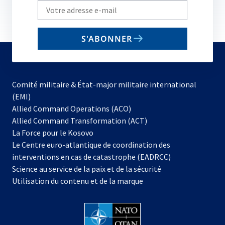
Write
your
email
S'ABONNER
to
subscribe
Comité militaire & État-major militaire international
(EMI)
s’ouvre
Allied Command Operations (ACO)
dans
Allied Command Transformation (ACT)
s’ouvre
un
La Force pour le Kosovo
dans
nouvel
Le Centre euro-atlantique de coordination des
un
onglet
interventions en cas de catastrophe (EADRCC)
nouvel
Science au service de la paix et de la sécurité
onglet
Utilisation du contenu et de la marque