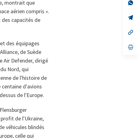
e, montrait que
no
s’
on
da
pace aérien compris ».
un
no
s’
t des capacités de
on
da
un
no
s’
on
da
un
s et des équipages
no
s’
’Alliance, de Suède
on
da
un
e Air Defender, dirigé
no
on
 du Nord, qui
enne de l'histoire de
 centaine d'avions
-dessus de l'Europe.
e Flensburger
profit de l'Ukraine,
e véhicules blindés
rope, celle qui