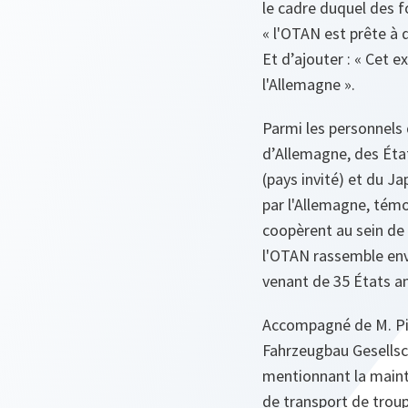
le cadre duquel des 
« l'OTAN est prête à 
Et d’ajouter : « Cet 
l'Allemagne ».
Parmi les personnels 
d’Allemagne, des État
(pays invité) et du Ja
par l'Allemagne, témo
coopèrent au sein de 
l'OTAN rassemble env
venant de 35 États am
Accompagné de M. Pisto
Fahrzeugbau Gesellscha
mentionnant la maint
de transport de troup