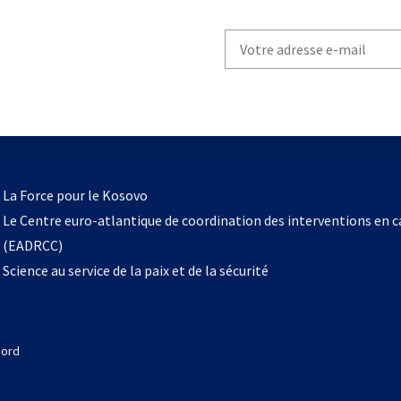
Write
your
email
to
subscribe
s’ouvre
l
La Force pour le Kosovo
dans
Le Centre euro-atlantique de coordination des interventions en 
un
(EADRCC)
nouvel
Science au service de la paix et de la sécurité
onglet
Nord