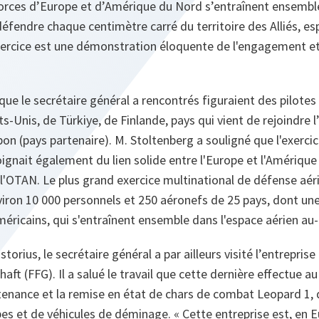
forces d’Europe et d’Amérique du Nord s’entraînent ensembl
défendre chaque centimètre carré du territoire des Alliés, es
exercice est une démonstration éloquente de l'engagement e
que le secrétaire général a rencontrés figuraient des pilote
s-Unis, de Türkiye, de Finlande, pays qui vient de rejoindre l
pon (pays partenaire). M. Stoltenberg a souligné que l'exercic
ignait également du lien solide entre l'Europe et l'Amérique
l'OTAN. Le plus grand exercice multinational de défense aéri
iron 10 000 personnels et 250 aéronefs de 25 pays, dont une
éricains, qui s'entraînent ensemble dans l'espace aérien au
rius, le secrétaire général a par ailleurs visité l’entrepris
ft (FFG). Il a salué le travail que cette dernière effectue au 
enance et la remise en état de chars de combat Leopard 1, d
es et de véhicules de déminage. « Cette entreprise est, en Eu