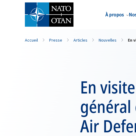
Nom de famille*
À propos
Nos
Accueil
Presse
Articles
Nouvelles
En v
En visit
général 
Air Def