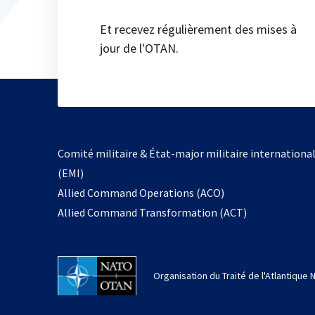
Et recevez régulièrement des mises à
jour de l'OTAN.
Comité militaire & État-major militaire internationa
(EMI)
s’ouvre
Allied Command Operations (ACO)
dans
Allied Command Transformation (ACT)
un
nouvel
onglet
Organisation du Traité de l'Atlantique 