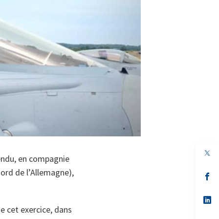
 rendu, en compagnie
nord de l’Allemagne),
s’
da
un
no
s’
on
da
e cet exercice, dans
un