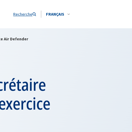
Recherche
FRANÇAIS
ce Air Defender
crétaire
’exercice