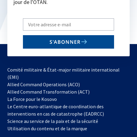
jour de l'OTAN.
Write
your
email
S'ABONNER
to
subscribe
Comité militaire & État-major militaire international
(EMI)
s’ouvre
Allied Command Operations (ACO)
dans
Allied Command Transformation (ACT)
s’ouvre
un
La Force pour le Kosovo
dans
nouvel
Le Centre euro-atlantique de coordination des
un
onglet
interventions en cas de catastrophe (EADRCC)
nouvel
Science au service de la paix et de la sécurité
onglet
Utilisation du contenu et de la marque