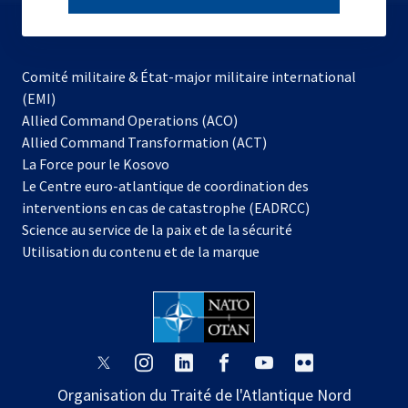
subscribe
Comité militaire & État-major militaire international
(EMI)
s’ouvre
Allied Command Operations (ACO)
dans
Allied Command Transformation (ACT)
s’ouvre
un
La Force pour le Kosovo
dans
nouvel
Le Centre euro-atlantique de coordination des
un
onglet
interventions en cas de catastrophe (EADRCC)
nouvel
Science au service de la paix et de la sécurité
onglet
Utilisation du contenu et de la marque
s’ouvre
s’ouvre
s’ouvre
s’ouvre
s’ouvre
s’ouvre
dans
dans
dans
dans
dans
dans
Organisation du Traité de l'Atlantique Nord
un
un
un
un
un
un