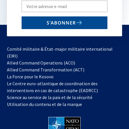
Write
your
email
S'ABONNER
to
subscribe
Comité militaire & État-major militaire international
(EMI)
s’ouvre
Allied Command Operations (ACO)
dans
Allied Command Transformation (ACT)
s’ouvre
un
La Force pour le Kosovo
dans
nouvel
Le Centre euro-atlantique de coordination des
un
onglet
interventions en cas de catastrophe (EADRCC)
nouvel
Science au service de la paix et de la sécurité
onglet
Utilisation du contenu et de la marque