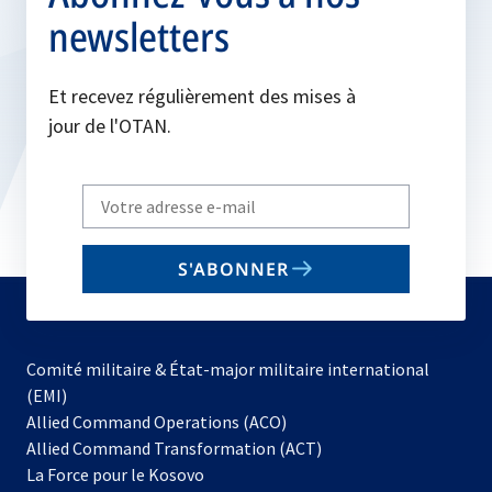
newsletters
Et recevez régulièrement des mises à
jour de l'OTAN.
Write
your
email
S'ABONNER
to
subscribe
Comité militaire & État-major militaire international
(EMI)
s’ouvre
Allied Command Operations (ACO)
dans
Allied Command Transformation (ACT)
s’ouvre
un
La Force pour le Kosovo