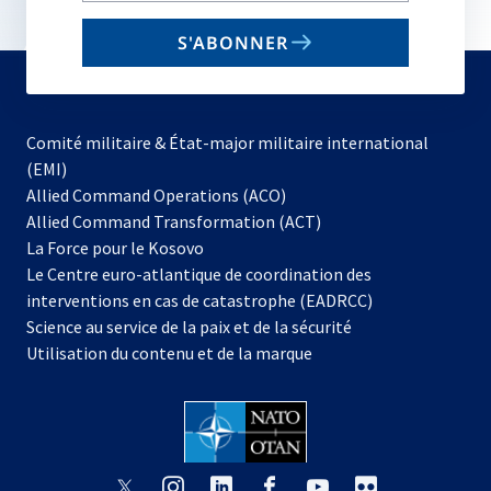
email
S'ABONNER
to
subscribe
Comité militaire & État-major militaire international
(EMI)
s’ouvre
Allied Command Operations (ACO)
dans
Allied Command Transformation (ACT)
s’ouvre
un
La Force pour le Kosovo
dans
nouvel
Le Centre euro-atlantique de coordination des
un
onglet
interventions en cas de catastrophe (EADRCC)
nouvel
Science au service de la paix et de la sécurité
onglet
Utilisation du contenu et de la marque
s’ouvre
s’ouvre
s’ouvre
s’ouvre
s’ouvre
s’ouvre