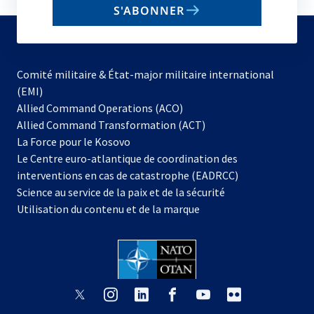
S'ABONNER
to
subscribe
Comité militaire & État-major militaire international
(EMI)
s’ouvre
Allied Command Operations (ACO)
dans
Allied Command Transformation (ACT)
s’ouvre
un
La Force pour le Kosovo
dans
nouvel
Le Centre euro-atlantique de coordination des
un
onglet
interventions en cas de catastrophe (EADRCC)
nouvel
Science au service de la paix et de la sécurité
onglet
Utilisation du contenu et de la marque
s’ouvre
s’ouvre
s’ouvre
s’ouvre
s’ouvre
s’ouvre
dans
dans
dans
dans
dans
dans