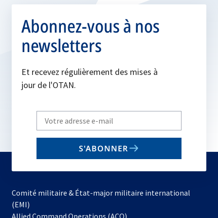
Abonnez-vous à nos
newsletters
Et recevez régulièrement des mises à
jour de l'OTAN.
Write
your
email
S'ABONNER
to
subscribe
Comité militaire & État-major militaire international
(EMI)
s’ouvre
Allied Command Operations (ACO)