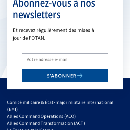
Abonnez-vous à nos
newsletters
Et recevez régulièrement des mises à
jour de l'OTAN.
Write
your
email
S'ABONNER
to
subscribe
Comité militaire & État-major militaire international
(EMI)
s’ouvre
Allied Command Operations (ACO)
dans
Allied Command Transformation (ACT)
s’ouvre
un