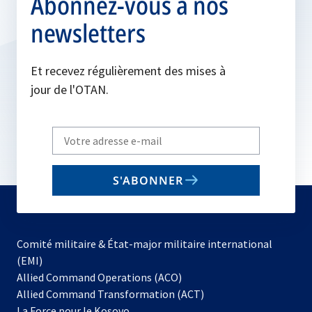
Abonnez-vous à nos
newsletters
Et recevez régulièrement des mises à
jour de l'OTAN.
Write
your
email
S'ABONNER
to
subscribe
Comité militaire & État-major militaire international
(EMI)
s’ouvre
Allied Command Operations (ACO)
dans
Allied Command Transformation (ACT)
s’ouvre
un
La Force pour le Kosovo