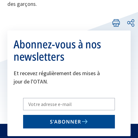
des garçons.
Abonnez-vous à nos
newsletters
Et recevez régulièrement des mises à
jour de l'OTAN.
Write
your
email
S'ABONNER
to
subscribe