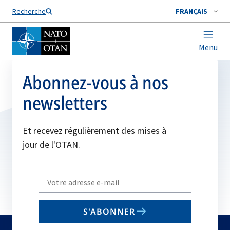
Nom de famille*
Recherche
FRANÇAIS
Menu
Abonnez-vous à nos
newsletters
Et recevez régulièrement des mises à
jour de l'OTAN.
Write
your
email
S'ABONNER
to
subscribe