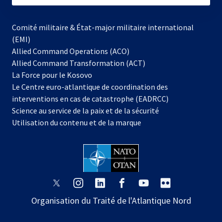
Comité militaire & État-major militaire international
(EMI)
Allied Command Operations (ACO)
Allied Command Transformation (ACT)
s’ouvre
La Force pour le Kosovo
dans
Le Centre euro-atlantique de coordination des
un
interventions en cas de catastrophe (EADRCC)
nouvel
Science au service de la paix et de la sécurité
onglet
Utilisation du contenu et de la marque
s’ouvre
s’ouvre
s’ouvre
s’ouvre
s’ouvre
s’ouvre
dans
dans
dans
dans
dans
dans
Organisation du Traité de l'Atlantique Nord
un
un
un
un
un
un
nouvel
nouvel
nouvel
nouvel
nouvel
nouvel