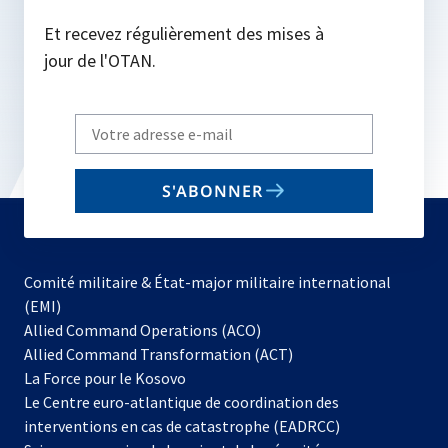
Et recevez régulièrement des mises à
jour de l'OTAN.
Write
your
email
S'ABONNER
to
subscribe
Comité militaire & État-major militaire international
(EMI)
s’ouvre
Allied Command Operations (ACO)
dans
Allied Command Transformation (ACT)
s’ouvre
un
La Force pour le Kosovo
dans
nouvel
Le Centre euro-atlantique de coordination des
un
onglet
interventions en cas de catastrophe (EADRCC)