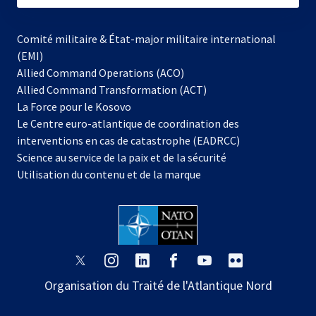
Comité militaire & État-major militaire international
(EMI)
Allied Command Operations (ACO)
Allied Command Transformation (ACT)
s’ouvre
La Force pour le Kosovo
dans
Le Centre euro-atlantique de coordination des
un
interventions en cas de catastrophe (EADRCC)
nouvel
Science au service de la paix et de la sécurité
onglet
Utilisation du contenu et de la marque
s’ouvre
s’ouvre
s’ouvre
s’ouvre
s’ouvre
s’ouvre
dans
dans
dans
dans
dans
dans
Organisation du Traité de l'Atlantique Nord
un
un
un
un
un
un
nouvel
nouvel
nouvel
nouvel
nouvel
nouvel