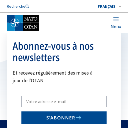
Nom de famille*
Recherche
FRANÇAIS
Menu
Abonnez-vous à nos
newsletters
Et recevez régulièrement des mises à
jour de l'OTAN.
Write
your
email
S'ABONNER
to
subscribe