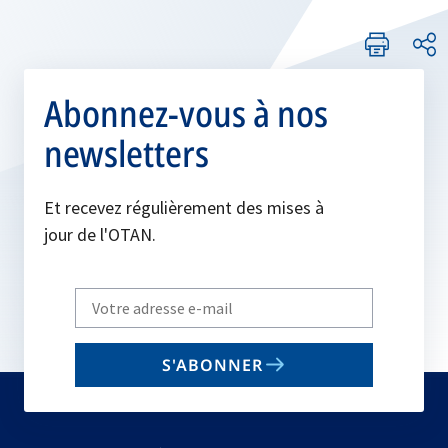
Abonnez-vous à nos
newsletters
Et recevez régulièrement des mises à
jour de l'OTAN.
Write
your
email
S'ABONNER
to
subscribe