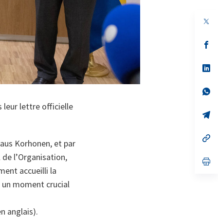
s’
da
un
no
s’
on
da
un
no
s’
on
da
eur lettre officielle
un
no
s’
on
da
un
no
s’
laus Korhonen, et par
on
da
un
 de l’Organisation,
no
s’
on
da
ment accueilli la
un
 à un moment crucial
no
on
n anglais).