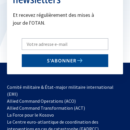
Et recevez régulièrement des mises à
jour de l'OTAN.
Write
your
email
S'ABONNER
to
subscribe
Comité militaire & État-major militaire international
(EMI)
s’ouvre
Allied Command Operations (ACO)
dans
Allied Command Transformation (ACT)
s’ouvre
un
La Force pour le Kosovo
dans
nouvel
Le Centre euro-atlantique de coordination des
un
onglet
interventions en cas de catastrophe (EADRCC)