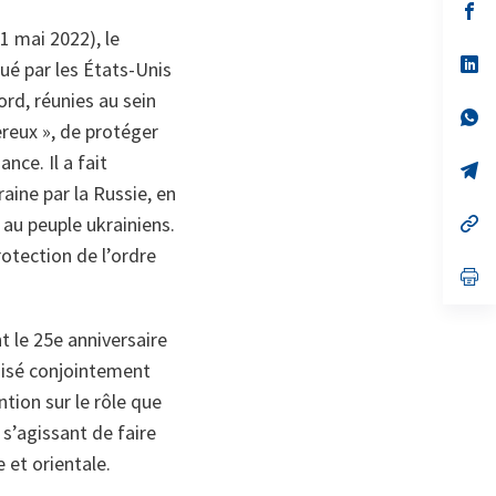
s’
da
1 mai 2022), le
un
no
s’
ué par les États-Unis
on
da
un
ord, réunies au sein
no
s’
reux », de protéger
on
da
un
nce. Il a fait
no
s’
on
da
aine par la Russie, en
un
no
s’
 au peuple ukrainiens.
on
da
rotection de l’ordre
un
no
s’
on
da
un
no
t le 25e anniversaire
on
nisé conjointement
ntion sur le rôle que
 s’agissant de faire
 et orientale.