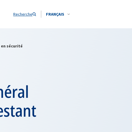
Recherche
FRANÇAIS
 en sécurité
néral
estant