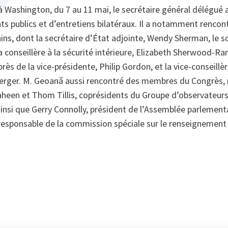
 à Washington, du 7 au 11 mai, le secrétaire général délégué a
s publics et d’entretiens bilatéraux. Il a notamment rencon
ns, dont la secrétaire d’État adjointe, Wendy Sherman, le so
a conseillère à la sécurité intérieure, Elizabeth Sherwood-Rand
rès de la vice‑présidente, Philip Gordon, et la vice-conseillèr
berger. M. Geoană aussi rencontré des membres du Congrès
heen et Thom Tillis, coprésidents du Groupe d’observateurs
ainsi que Gerry Connolly, président de l’Assemblée parlement
 responsable de la commission spéciale sur le renseignemen