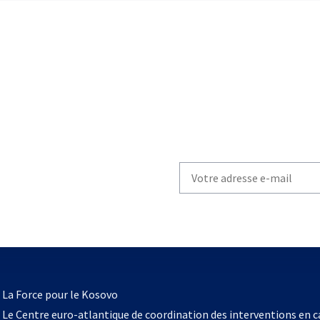
Write
your
email
to
subscribe
s’ouvre
l
La Force pour le Kosovo
dans
Le Centre euro-atlantique de coordination des interventions en 