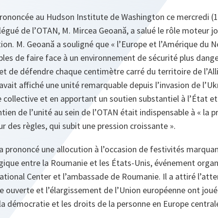
prononcée au Hudson Institute de Washington ce mercredi (1
légué de l’OTAN, M. Mircea Geoană, a salué le rôle moteur jo
tion. M. Geoană a souligné que « l’Europe et l’Amérique du N
les de faire face à un environnement de sécurité plus dange
et de défendre chaque centimètre carré du territoire de l’Allia
vait affiché une unité remarquable depuis l’invasion de l’Ukr
 collective et en apportant un soutien substantiel à l’État et
ntien de l’unité au sein de l’OTAN était indispensable à « la p
r des règles, qui subit une pression croissante ».
 prononcé une allocution à l’occasion de festivités marquan
égique entre la Roumanie et les États-Unis, événement orga
ational Center et l’ambassade de Roumanie. Il a attiré l’atte
rte ouverte et l’élargissement de l’Union européenne ont joué
 la démocratie et les droits de la personne en Europe centrale