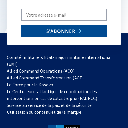
Write
your
email
S'ABONNER
to
subscribe
Comité militaire & État-major militaire international
(EMI)
s’ouvre
Allied Command Operations (ACO)
dans
Allied Command Transformation (ACT)
s’ouvre
un
La Force pour le Kosovo
dans
nouvel
Le Centre euro-atlantique de coordination des
un
onglet
interventions en cas de catastrophe (EADRCC)
nouvel
Science au service de la paix et de la sécurité
onglet
Utilisation du contenu et de la marque