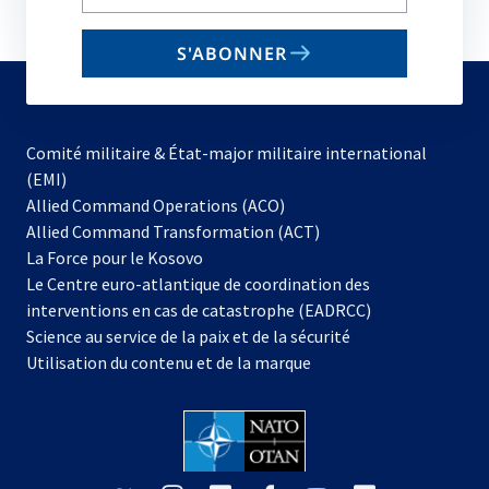
your
email
S'ABONNER
to
subscribe
Comité militaire & État-major militaire international
(EMI)
s’ouvre
Allied Command Operations (ACO)
dans
Allied Command Transformation (ACT)
s’ouvre
un
La Force pour le Kosovo
dans
nouvel
Le Centre euro-atlantique de coordination des
un
onglet
interventions en cas de catastrophe (EADRCC)
nouvel
Science au service de la paix et de la sécurité
onglet
Utilisation du contenu et de la marque