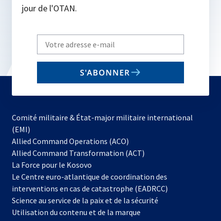
jour de l'OTAN.
Write
your
email
S'ABONNER
to
subscribe
Comité militaire & État-major militaire international
(EMI)
s’ouvre
Allied Command Operations (ACO)
dans
Allied Command Transformation (ACT)
s’ouvre
un
La Force pour le Kosovo
dans
nouvel
Le Centre euro-atlantique de coordination des
un
onglet
interventions en cas de catastrophe (EADRCC)
nouvel
Science au service de la paix et de la sécurité
onglet
Utilisation du contenu et de la marque