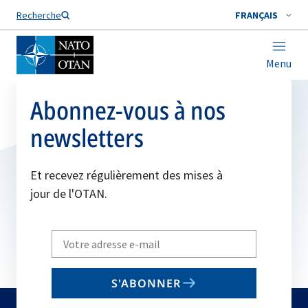
Nom de famille*
Recherche
FRANÇAIS
Menu
Abonnez-vous à nos
newsletters
Et recevez régulièrement des mises à
jour de l'OTAN.
Write
your
email
S'ABONNER
to
subscribe