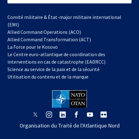
Comité militaire & État-major militaire international
(EMI)
Allied Command Operations (ACO)
Allied Command Transformation (ACT)
s’ouvre
La Force pour le Kosovo
dans
Le Centre euro-atlantique de coordination des
un
interventions en cas de catastrophe (EADRCC)
nouvel
Science au service de la paix et de la sécurité
onglet
Utilisation du contenu et de la marque
s’ouvre
s’ouvre
s’ouvre
s’ouvre
s’ouvre
s’ouvre
dans
dans
dans
dans
dans
dans
Organisation du Traité de l'Atlantique Nord
un
un
un
un
un
un
nouvel
nouvel
nouvel
nouvel
nouvel
nouvel